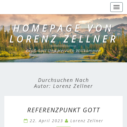
Togg
navig
HOMEPAGE VON
LORENZ ZELLNER
Grüß Gott Und Herzlich Willkommen
Durchsuchen Nach
Autor:
Lorenz Zellner
REFERENZPUNKT
REFERENZPUNKT GOTT
GOTT
22. April 2023
Lorenz Zellner