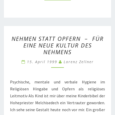
NEHMEN
NEHMEN STATT OPFERN – FÜR
STATT
EINE NEUE KULTUR DES
OPFERN
NEHMENS
–
FÜR
15. April 1999
Lorenz Zellner
EINE
NEUE
KULTUR
Psychische, mentale und verbale Hygiene im
DES
Religiösen Hingabe und Opfern als religiöses
NEHMENS
Leitmotiv Als Kind ist mir über meine Kinderbibel der
Hohepriester Melchisedech ein Vertrauter geworden.
Ich sehe seine Gestalt heute noch vor mir. Ein großer